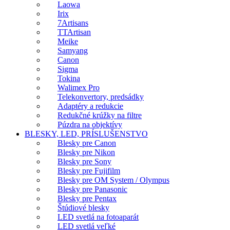
Laowa
Irix
7Artisans
TTArtisan
Meike
Samyang
Canon
Sigma
Tokina
Walimex Pro
Telekonvertory, predsádky
Adaptéry a redukcie
Redukčné krúžky na filtre
Púzdra na objektívy
BLESKY, LED, PRÍSLUŠENSTVO
Blesky pre Canon
Blesky pre Nikon
Blesky pre Sony
Blesky pre Fujifilm
Blesky pre OM System / Olympus
Blesky pre Panasonic
Blesky pre Pentax
Štúdiové blesky
LED svetlá na fotoaparát
LED svetlá veľké