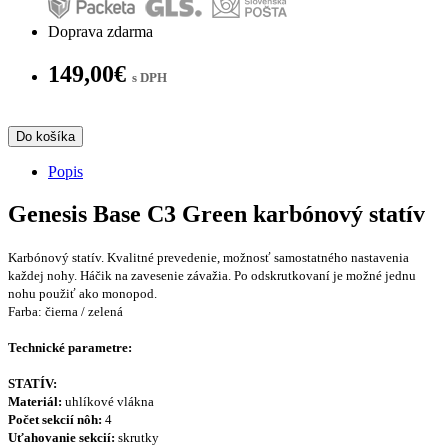
Doprava zdarma
149,00€
s DPH
Do košíka
Popis
Genesis Base C3 Green karbónový statív
Karbónový statív. Kvalitné prevedenie, možnosť samostatného nastavenia
každej nohy. Háčik na zavesenie závažia. Po odskrutkovaní je možné jednu
nohu použiť ako monopod.
Farba: čierna / zelená
Technické parametre:
STATÍV:
Materiál:
uhlíkové vlákna
Počet sekcií nôh:
4
Uťahovanie sekcií:
skrutky