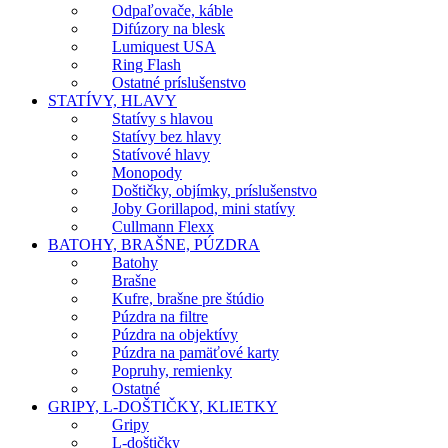
Odpaľovače, káble
Difúzory na blesk
Lumiquest USA
Ring Flash
Ostatné príslušenstvo
STATÍVY, HLAVY
Statívy s hlavou
Statívy bez hlavy
Statívové hlavy
Monopody
Doštičky, objímky, príslušenstvo
Joby Gorillapod, mini statívy
Cullmann Flexx
BATOHY, BRAŠNE, PÚZDRA
Batohy
Brašne
Kufre, brašne pre štúdio
Púzdra na filtre
Púzdra na objektívy
Púzdra na pamäťové karty
Popruhy, remienky
Ostatné
GRIPY, L-DOŠTIČKY, KLIETKY
Gripy
L-doštičky