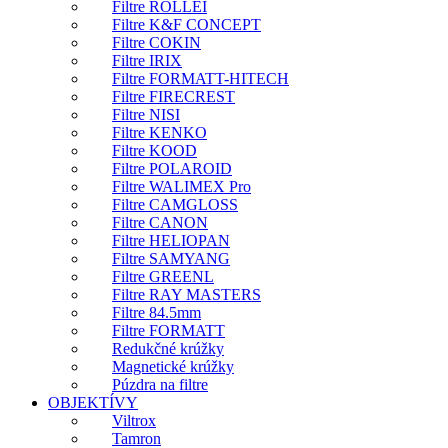
Filtre ROLLEI
Filtre K&F CONCEPT
Filtre COKIN
Filtre IRIX
Filtre FORMATT-HITECH
Filtre FIRECREST
Filtre NISI
Filtre KENKO
Filtre KOOD
Filtre POLAROID
Filtre WALIMEX Pro
Filtre CAMGLOSS
Filtre CANON
Filtre HELIOPAN
Filtre SAMYANG
Filtre GREENL
Filtre RAY MASTERS
Filtre 84.5mm
Filtre FORMATT
Redukčné krúžky
Magnetické krúžky
Púzdra na filtre
OBJEKTÍVY
Viltrox
Tamron