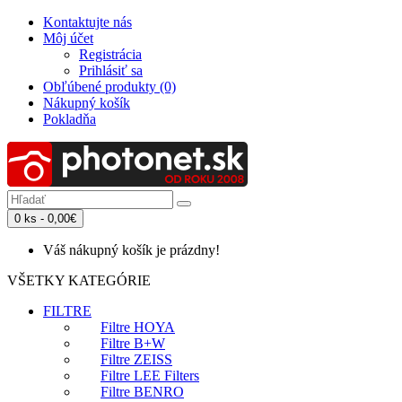
Kontaktujte nás
Môj účet
Registrácia
Prihlásiť sa
Obľúbené produkty (0)
Nákupný košík
Pokladňa
0 ks - 0,00€
Váš nákupný košík je prázdny!
VŠETKY KATEGÓRIE
FILTRE
Filtre HOYA
Filtre B+W
Filtre ZEISS
Filtre LEE Filters
Filtre BENRO