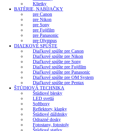
Klietky
BATÉRIE, NABÍJAČKY
pre Canon
pre Nikon
pre Sony
pre Fujifilm
pre Panasonic
pre Olympus
DIAĽKOVÉ SPÚŠTE
Diaľkové spúšte pre Canon
Diaľkové spúšte pre Nikon
Diaľkové spúšte pre Sony
Diaľkové spúšte pre Fujifilm
Diaľkové spúšte pre Panasonic
Diaľkové spúšte pre OM System
Diaľkové spúšte pre Pentax
ŠTÚDIOVÁ TECHNIKA
Štúdiové blesky
LED svetlá
Softboxy
Reflektory, klapky
Štúdiové dáždniky
Odrazné dosky
Fotostany, fotostoly
Štúdiové statívy