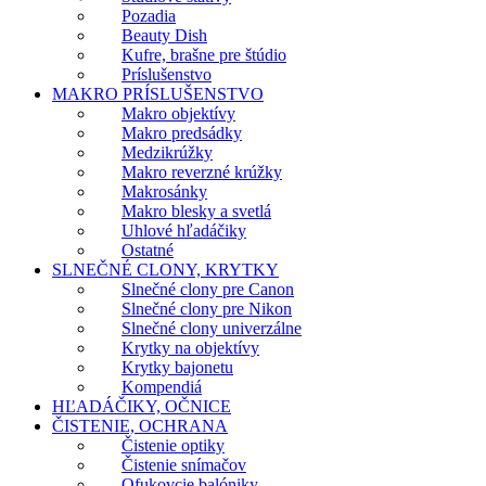
Pozadia
Beauty Dish
Kufre, brašne pre štúdio
Príslušenstvo
MAKRO PRÍSLUŠENSTVO
Makro objektívy
Makro predsádky
Medzikrúžky
Makro reverzné krúžky
Makrosánky
Makro blesky a svetlá
Uhlové hľadáčiky
Ostatné
SLNEČNÉ CLONY, KRYTKY
Slnečné clony pre Canon
Slnečné clony pre Nikon
Slnečné clony univerzálne
Krytky na objektívy
Krytky bajonetu
Kompendiá
HĽADÁČIKY, OČNICE
ČISTENIE, OCHRANA
Čistenie optiky
Čistenie snímačov
Ofukovcie balóniky