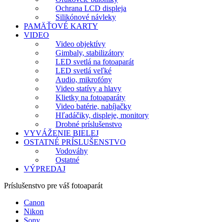
Ochrana LCD displeja
Silikónové návleky
PAMÄŤOVÉ KARTY
VIDEO
Video objektívy
Gimbaly, stabilizátory
LED svetlá na fotoaparát
LED svetlá veľké
Audio, mikrofóny
Video statívy a hlavy
Klietky na fotoaparáty
Video batérie, nabíjačky
Hľadáčiky, displeje, monitory
Drobné príslušenstvo
VYVÁŽENIE BIELEJ
OSTATNÉ PRÍSLUŠENSTVO
Vodováhy
Ostatné
VÝPREDAJ
Príslušenstvo pre váš fotoaparát
Canon
Nikon
Sony