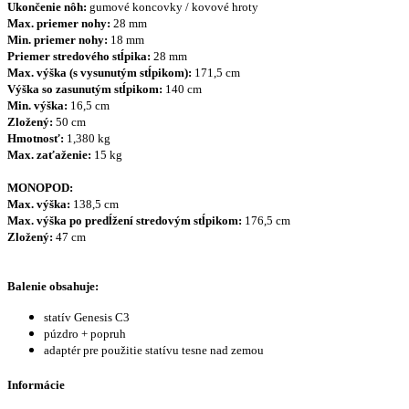
Ukončenie nôh:
gumové koncovky / kovové hroty
Max. priemer nohy:
28 mm
Min. priemer nohy:
18 mm
Priemer stredového stĺpika:
28
mm
Max. výška (s vysunutým stĺpikom):
171,5 cm
Výška so zasunutým stĺpikom:
140 cm
Min. výška:
16,5 cm
Zložený:
50 cm
Hmotnosť:
1,380 kg
Max. zaťaženie:
15 kg
MONOPOD:
Max. výška:
138,5 cm
Max. výška po predĺžení stredovým stĺpikom:
176,5 cm
Zložený:
47 cm
Balenie obsahuje:
statív Genesis C3
púzdro + popruh
adaptér pre použitie statívu tesne nad zemou
Informácie