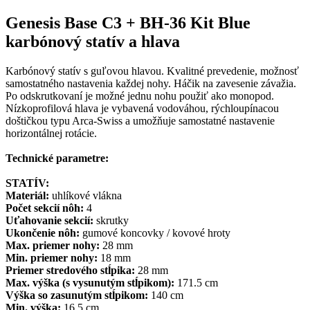
Genesis Base C3 + BH-36 Kit Blue
karbónový statív a hlava
Karbónový statív s guľovou hlavou. Kvalitné prevedenie, možnosť
samostatného nastavenia každej nohy. Háčik na zavesenie závažia.
Po odskrutkovaní je možné jednu nohu použiť ako monopod.
Nízkoprofilová hlava je vybavená vodováhou, rýchloupínacou
doštičkou typu Arca-Swiss a umožňuje samostatné nastavenie
horizontálnej rotácie.
Technické parametre:
STATÍV:
Materiál:
uhlíkové vlákna
Počet sekcií nôh:
4
Uťahovanie sekcií:
skrutky
Ukončenie nôh:
gumové koncovky / kovové hroty
Max. priemer nohy:
28 mm
Min. priemer nohy:
18 mm
Priemer stredového stĺpika:
28 mm
Max. výška (s vysunutým stĺpikom):
171.5 cm
Výška so zasunutým stĺpikom:
140 cm
Min. výška:
16.5 cm