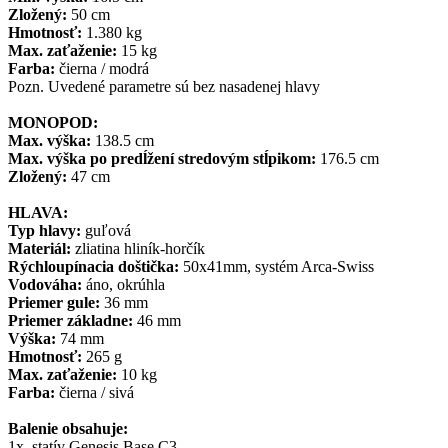
Zložený:
50 cm
Hmotnosť:
1.380 kg
Max. zaťaženie:
15 kg
Farba:
čierna / modrá
Pozn. Uvedené parametre sú bez nasadenej hlavy
MONOPOD:
Max. výška:
138.5 cm
Max. výška po predĺžení stredovým stĺpikom:
176.5 cm
Zložený:
47 cm
HLAVA:
Typ hlavy:
guľová
Materiál:
zliatina hliník-horčík
Rýchloupínacia doštička:
50x41mm, systém Arca-Swiss
Vodováha:
áno, okrúhla
Priemer gule:
36 mm
Priemer základne:
46 mm
Výška:
74 mm
Hmotnosť:
265 g
Max. zaťaženie:
10 kg
Farba:
čierna / sivá
Balenie obsahuje:
1x statív Genesis Base C3