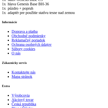
1x hlava Genesis Base BH-36
1x púzdro + popruh
1x adaptér pre použitie statívu tesne nad zemou
Informácie
Doprava a platba
Obchodné podmienky
Reklamačný poriadok
Ochrana osobných údajov
Súbory cookies
O nás
Zákaznícky servis
Kontaktujte nás
Mapa stránok
Extra
Výrobcovia
Akciový tovar
Česká republika