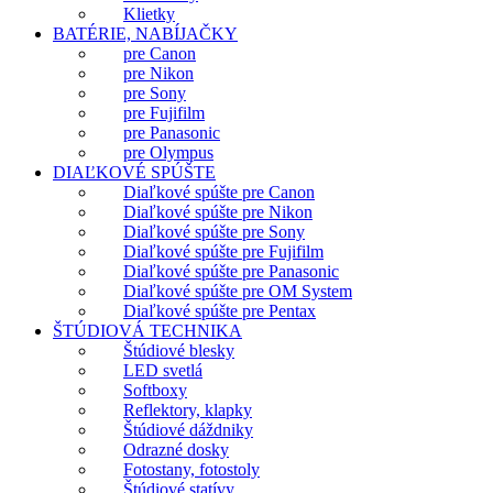
Klietky
BATÉRIE, NABÍJAČKY
pre Canon
pre Nikon
pre Sony
pre Fujifilm
pre Panasonic
pre Olympus
DIAĽKOVÉ SPÚŠTE
Diaľkové spúšte pre Canon
Diaľkové spúšte pre Nikon
Diaľkové spúšte pre Sony
Diaľkové spúšte pre Fujifilm
Diaľkové spúšte pre Panasonic
Diaľkové spúšte pre OM System
Diaľkové spúšte pre Pentax
ŠTÚDIOVÁ TECHNIKA
Štúdiové blesky
LED svetlá
Softboxy
Reflektory, klapky
Štúdiové dáždniky
Odrazné dosky
Fotostany, fotostoly
Štúdiové statívy