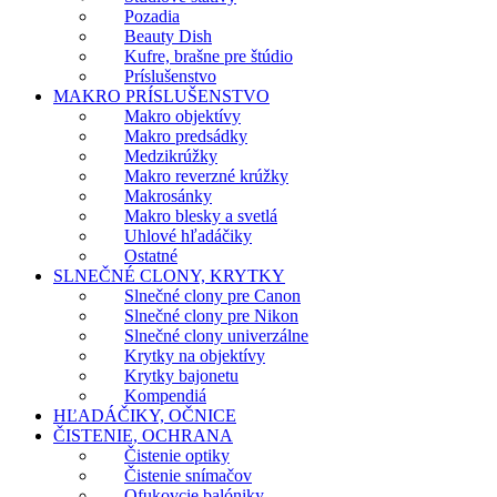
Pozadia
Beauty Dish
Kufre, brašne pre štúdio
Príslušenstvo
MAKRO PRÍSLUŠENSTVO
Makro objektívy
Makro predsádky
Medzikrúžky
Makro reverzné krúžky
Makrosánky
Makro blesky a svetlá
Uhlové hľadáčiky
Ostatné
SLNEČNÉ CLONY, KRYTKY
Slnečné clony pre Canon
Slnečné clony pre Nikon
Slnečné clony univerzálne
Krytky na objektívy
Krytky bajonetu
Kompendiá
HĽADÁČIKY, OČNICE
ČISTENIE, OCHRANA
Čistenie optiky
Čistenie snímačov
Ofukovcie balóniky