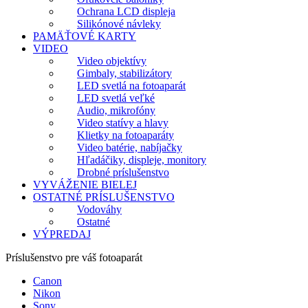
Ochrana LCD displeja
Silikónové návleky
PAMÄŤOVÉ KARTY
VIDEO
Video objektívy
Gimbaly, stabilizátory
LED svetlá na fotoaparát
LED svetlá veľké
Audio, mikrofóny
Video statívy a hlavy
Klietky na fotoaparáty
Video batérie, nabíjačky
Hľadáčiky, displeje, monitory
Drobné príslušenstvo
VYVÁŽENIE BIELEJ
OSTATNÉ PRÍSLUŠENSTVO
Vodováhy
Ostatné
VÝPREDAJ
Príslušenstvo pre váš fotoaparát
Canon
Nikon
Sony