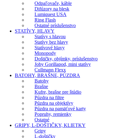
Odpaľovače, káble
Difúzory na blesk
Lumiquest USA
Ring Flash
Ostatné príslušenstvo
STATÍVY, HLAVY
Statívy s hlavou
Statívy bez hlavy
Statívové hlavy
Monopody
Doštičky, objímky, príslušenstvo
Joby Gorillapod, mini statívy
Cullmann Flexx
BATOHY, BRAŠNE, PÚZDRA
Batohy
Brašne
Kufre, brašne pre štúdio
Púzdra na filtre
Púzdra na objektívy
Púzdra na pamäťové karty
Popruhy, remienky
Ostatné
GRIPY, L-DOŠTIČKY, KLIETKY
Gripy
L-doštičky