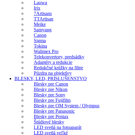
Laowa
Irix
7Artisans
TTArtisan
Meike
Samyang
Canon
Sigma
Tokina
Walimex Pro
Telekonvertory, predsádky
Adaptéry a redukcie
Redukčné krúžky na filtre
Púzdra na objektívy
BLESKY, LED, PRÍSLUŠENSTVO
Blesky pre Canon
Blesky pre Nikon
Blesky pre Sony
Blesky pre Fujifilm
Blesky pre OM System / Olympus
Blesky pre Panasonic
Blesky pre Pentax
Štúdiové blesky
LED svetlá na fotoaparát
LED svetlá veľké