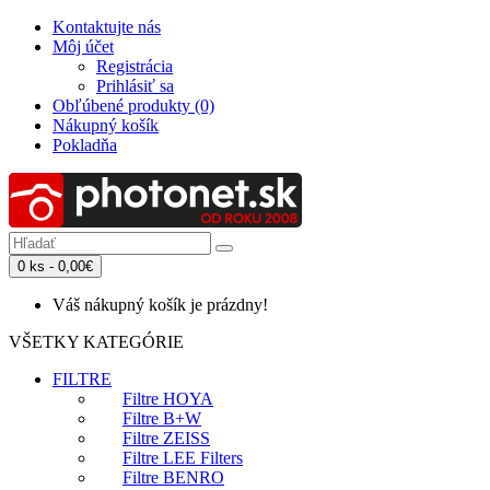
Kontaktujte nás
Môj účet
Registrácia
Prihlásiť sa
Obľúbené produkty (0)
Nákupný košík
Pokladňa
0 ks - 0,00€
Váš nákupný košík je prázdny!
VŠETKY KATEGÓRIE
FILTRE
Filtre HOYA
Filtre B+W
Filtre ZEISS
Filtre LEE Filters
Filtre BENRO