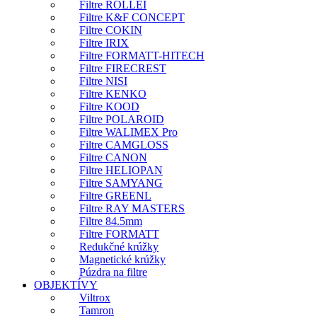
Filtre ROLLEI
Filtre K&F CONCEPT
Filtre COKIN
Filtre IRIX
Filtre FORMATT-HITECH
Filtre FIRECREST
Filtre NISI
Filtre KENKO
Filtre KOOD
Filtre POLAROID
Filtre WALIMEX Pro
Filtre CAMGLOSS
Filtre CANON
Filtre HELIOPAN
Filtre SAMYANG
Filtre GREENL
Filtre RAY MASTERS
Filtre 84.5mm
Filtre FORMATT
Redukčné krúžky
Magnetické krúžky
Púzdra na filtre
OBJEKTÍVY
Viltrox
Tamron