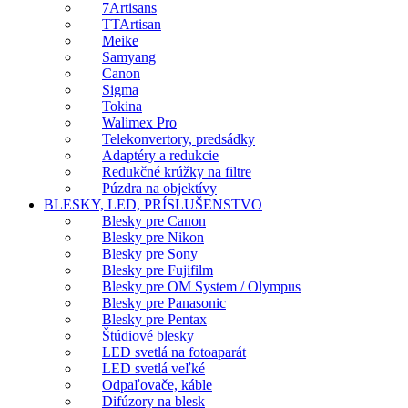
7Artisans
TTArtisan
Meike
Samyang
Canon
Sigma
Tokina
Walimex Pro
Telekonvertory, predsádky
Adaptéry a redukcie
Redukčné krúžky na filtre
Púzdra na objektívy
BLESKY, LED, PRÍSLUŠENSTVO
Blesky pre Canon
Blesky pre Nikon
Blesky pre Sony
Blesky pre Fujifilm
Blesky pre OM System / Olympus
Blesky pre Panasonic
Blesky pre Pentax
Štúdiové blesky
LED svetlá na fotoaparát
LED svetlá veľké
Odpaľovače, káble
Difúzory na blesk