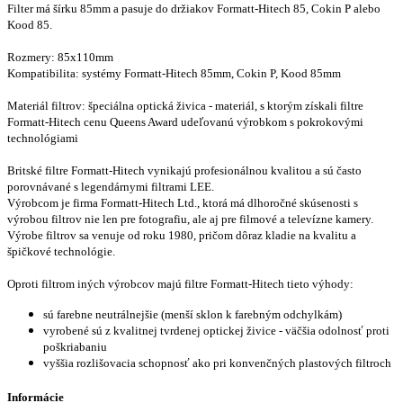
Filter má šírku 85mm a pasuje do držiakov Formatt-Hitech 85, Cokin P alebo
Kood 85.
Rozmery:
85x110mm
Kompatibilita: systémy Formatt-Hitech 85mm, Cokin P, Kood 85mm
Materiál filtrov: špeciálna optická živica - materiál, s ktorým získali filtre
Formatt-Hitech cenu Queens Award udeľovanú výrobkom s pokrokovými
technológiami
Britské filtre Formatt-Hitech vynikajú profesionálnou kvalitou a sú často
porovnávané s legendárnymi filtrami LEE.
Výrobcom je firma Formatt-Hitech Ltd., ktorá má dlhoročné skúsenosti s
výrobou filtrov nie len pre fotografiu, ale aj pre filmové a televízne kamery.
Výrobe filtrov sa venuje od roku 1980, pričom dôraz kladie na kvalitu a
špičkové technológie.
Oproti filtrom iných výrobcov majú filtre Formatt-Hitech tieto výhody:
sú farebne neutrálnejšie (menší sklon k farebným odchylkám)
vyrobené sú z kvalitnej tvrdenej optickej živice - väčšia odolnosť proti
poškriabaniu
vyššia rozlišovacia schopnosť ako pri konvenčných plastových filtroch
Informácie