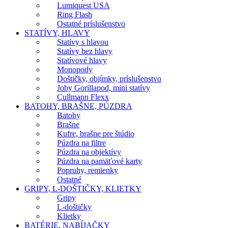
Lumiquest USA
Ring Flash
Ostatné príslušenstvo
STATÍVY, HLAVY
Statívy s hlavou
Statívy bez hlavy
Statívové hlavy
Monopody
Doštičky, objímky, príslušenstvo
Joby Gorillapod, mini statívy
Cullmann Flexx
BATOHY, BRAŠNE, PÚZDRA
Batohy
Brašne
Kufre, brašne pre štúdio
Púzdra na filtre
Púzdra na objektívy
Púzdra na pamäťové karty
Popruhy, remienky
Ostatné
GRIPY, L-DOŠTIČKY, KLIETKY
Gripy
L-doštičky
Klietky
BATÉRIE, NABÍJAČKY