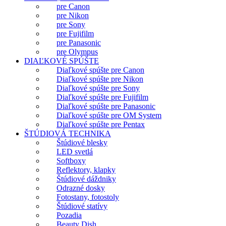
pre Canon
pre Nikon
pre Sony
pre Fujifilm
pre Panasonic
pre Olympus
DIAĽKOVÉ SPÚŠTE
Diaľkové spúšte pre Canon
Diaľkové spúšte pre Nikon
Diaľkové spúšte pre Sony
Diaľkové spúšte pre Fujifilm
Diaľkové spúšte pre Panasonic
Diaľkové spúšte pre OM System
Diaľkové spúšte pre Pentax
ŠTÚDIOVÁ TECHNIKA
Štúdiové blesky
LED svetlá
Softboxy
Reflektory, klapky
Štúdiové dáždniky
Odrazné dosky
Fotostany, fotostoly
Štúdiové statívy
Pozadia
Beauty Dish