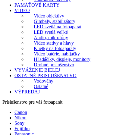
PAMÄŤOVÉ KARTY
VIDEO
Video objektívy
Gimbaly, stabilizátory
LED svetlá na fotoaparát
LED svetlá veľké
Audio, mikrofóny
Video statívy a hlavy
Klietky na fotoaparáty
Video batérie, nabíjačky
Hľadáčiky, displeje, monitory
Drobné príslušenstvo
VYVÁŽENIE BIELEJ
OSTATNÉ PRÍSLUŠENSTVO
Vodováhy
Ostatné
VÝPREDAJ
Príslušenstvo pre váš fotoaparát
Canon
Nikon
Sony
Fujifilm
Panasonic