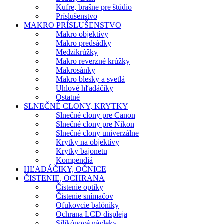
Kufre, brašne pre štúdio
Príslušenstvo
MAKRO PRÍSLUŠENSTVO
Makro objektívy
Makro predsádky
Medzikrúžky
Makro reverzné krúžky
Makrosánky
Makro blesky a svetlá
Uhlové hľadáčiky
Ostatné
SLNEČNÉ CLONY, KRYTKY
Slnečné clony pre Canon
Slnečné clony pre Nikon
Slnečné clony univerzálne
Krytky na objektívy
Krytky bajonetu
Kompendiá
HĽADÁČIKY, OČNICE
ČISTENIE, OCHRANA
Čistenie optiky
Čistenie snímačov
Ofukovcie balóniky
Ochrana LCD displeja
Silikónové návleky