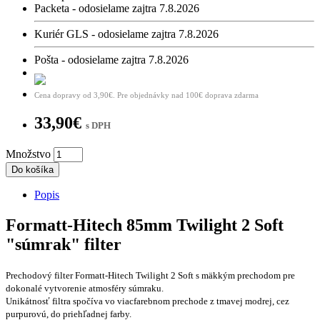
Packeta - odosielame zajtra 7.8.2026
Kuriér GLS - odosielame zajtra 7.8.2026
Pošta - odosielame zajtra 7.8.2026
Cena dopravy od 3,90€. Pre objednávky nad 100€ doprava zdarma
33,90€
s DPH
Množstvo
Do košíka
Popis
Formatt-Hitech 85mm Twilight 2 Soft
"súmrak" filter
Prechodový filter Formatt-Hitech Twilight 2 Soft s mäkkým prechodom pre
dokonalé vytvorenie atmosféry súmraku.
Unikátnosť filtra spočíva vo viacfarebnom prechode z tmavej modrej, cez
purpurovú, do priehľadnej farby.