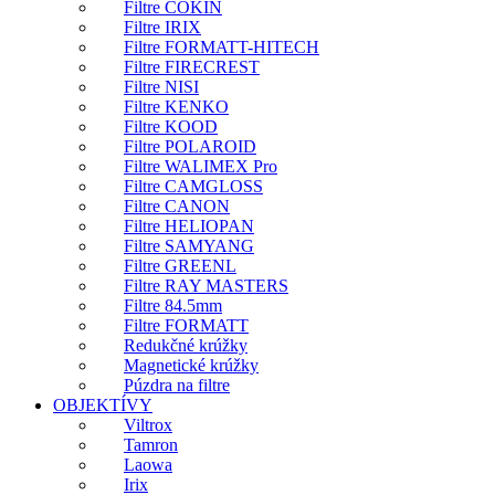
Filtre COKIN
Filtre IRIX
Filtre FORMATT-HITECH
Filtre FIRECREST
Filtre NISI
Filtre KENKO
Filtre KOOD
Filtre POLAROID
Filtre WALIMEX Pro
Filtre CAMGLOSS
Filtre CANON
Filtre HELIOPAN
Filtre SAMYANG
Filtre GREENL
Filtre RAY MASTERS
Filtre 84.5mm
Filtre FORMATT
Redukčné krúžky
Magnetické krúžky
Púzdra na filtre
OBJEKTÍVY
Viltrox
Tamron
Laowa
Irix