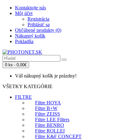
Kontaktujte nás
Môj účet
Registrácia
Prihlásiť sa
Obľúbené produkty (0)
Nákupný košík
Pokladňa
0 ks - 0,00€
Váš nákupný košík je prázdny!
VŠETKY KATEGÓRIE
FILTRE
Filtre HOYA
Filtre B+W
Filtre ZEISS
Filtre LEE Filters
Filtre BENRO
Filtre ROLLEI
Filtre K&F CONCEPT