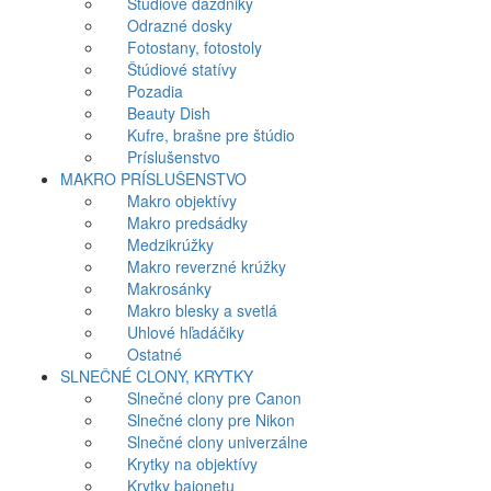
Štúdiové dáždniky
Odrazné dosky
Fotostany, fotostoly
Štúdiové statívy
Pozadia
Beauty Dish
Kufre, brašne pre štúdio
Príslušenstvo
MAKRO PRÍSLUŠENSTVO
Makro objektívy
Makro predsádky
Medzikrúžky
Makro reverzné krúžky
Makrosánky
Makro blesky a svetlá
Uhlové hľadáčiky
Ostatné
SLNEČNÉ CLONY, KRYTKY
Slnečné clony pre Canon
Slnečné clony pre Nikon
Slnečné clony univerzálne
Krytky na objektívy
Krytky bajonetu