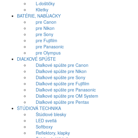
L-doštičky
Klietky
BATÉRIE, NABÍJAČKY
pre Canon
pre Nikon
pre Sony
pre Fujifilm
pre Panasonic
pre Olympus
DIAĽKOVÉ SPÚŠTE
Diaľkové spúšte pre Canon
Diaľkové spúšte pre Nikon
Diaľkové spúšte pre Sony
Diaľkové spúšte pre Fujifilm
Diaľkové spúšte pre Panasonic
Diaľkové spúšte pre OM System
Diaľkové spúšte pre Pentax
ŠTÚDIOVÁ TECHNIKA
Štúdiové blesky
LED svetlá
Softboxy
Reflektory, klapky