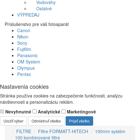
Vodováhy
Ostatné
VÝPREDAJ
Príslušenstvo pre váš fotoaparát
Canon
Nikon
Sony
Fujifilm
Panasonic
OM System
Olympus
Pentax
Nastavenia cookies
Stránka používa cookies na zabezpečenie funkčnosti, analýzu
návštevnosti a personalizáciu reklám.
Nevyhnutné
Analytické
Marketingové
Uložiť výber
Odmietnuť všetko
Prijať všetko
FILTRE
Filtre FORMATT-HITECH
100mm systém
100 kombinované filtre