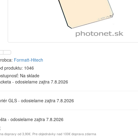
robca:
Formatt-Hitech
d produktu: 1046
stupnosť:
Na sklade
cketa - odosielame zajtra 7.8.2026
riér GLS - odosielame zajtra 7.8.2026
šta - odosielame zajtra 7.8.2026
na dopravy od 3,90€. Pre objednávky nad 100€ doprava zdarma