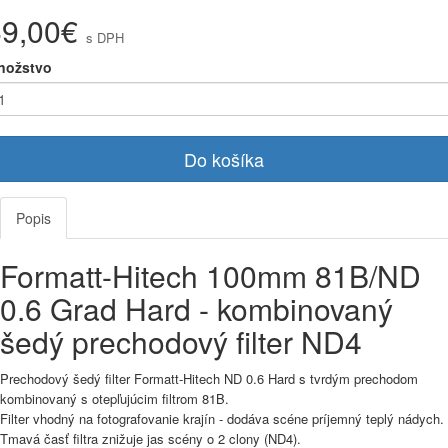
69,00€
s DPH
nožstvo
Do košíka
Popis
Formatt-Hitech 100mm 81B/ND
0.6 Grad Hard - kombinovaný
šedý prechodový filter ND4
Prechodový šedý filter Formatt-Hitech ND 0.6 Hard s tvrdým prechodom
kombinovaný s otepľujúcim filtrom 81B.
Filter vhodný na fotografovanie krajín - dodáva scéne príjemný teplý nádych.
Tmavá časť filtra znižuje jas scény o 2 clony (ND4).