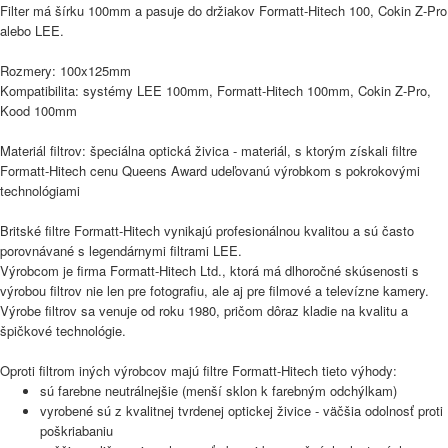
Filter má šírku 100mm a pasuje do držiakov Formatt-Hitech 100, Cokin Z-Pro
alebo LEE.
Rozmery: 100x125mm
Kompatibilita: systémy
LEE 100mm
, Formatt-Hitech 100mm,
Cokin Z-Pro
,
Kood 100mm
Materiál filtrov: špeciálna optická živica - materiál, s ktorým získali filtre
Formatt-Hitech cenu Queens Award udeľovanú výrobkom s pokrokovými
technológiami
Britské filtre Formatt-Hitech vynikajú profesionálnou kvalitou a sú často
porovnávané s legendárnymi filtrami LEE.
Výrobcom je firma Formatt-Hitech Ltd., ktorá má dlhoročné skúsenosti s
výrobou filtrov nie len pre fotografiu, ale aj pre filmové a televízne kamery.
Výrobe filtrov sa venuje od roku 1980, pričom dôraz kladie na kvalitu a
špičkové technológie.
Oproti filtrom iných výrobcov majú filtre Formatt-Hitech tieto výhody:
sú farebne neutrálnejšie (menší sklon k farebným odchýlkam)
vyrobené sú z kvalitnej tvrdenej optickej živice - väčšia odolnosť proti
poškriabaniu