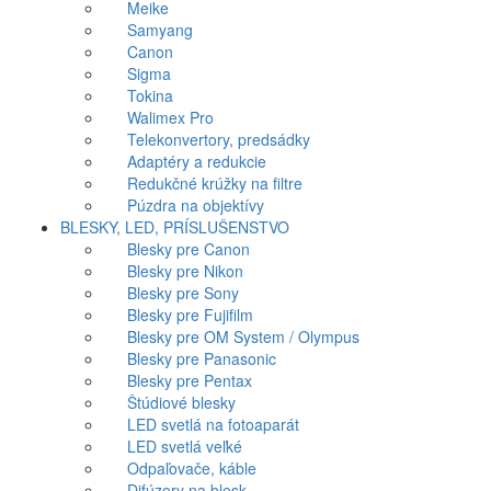
Meike
Samyang
Canon
Sigma
Tokina
Walimex Pro
Telekonvertory, predsádky
Adaptéry a redukcie
Redukčné krúžky na filtre
Púzdra na objektívy
BLESKY, LED, PRÍSLUŠENSTVO
Blesky pre Canon
Blesky pre Nikon
Blesky pre Sony
Blesky pre Fujifilm
Blesky pre OM System / Olympus
Blesky pre Panasonic
Blesky pre Pentax
Štúdiové blesky
LED svetlá na fotoaparát
LED svetlá veľké
Odpaľovače, káble
Difúzory na blesk