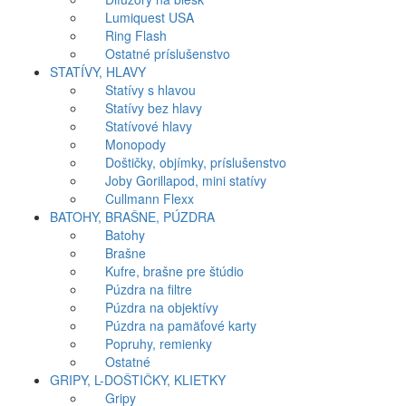
Lumiquest USA
Ring Flash
Ostatné príslušenstvo
STATÍVY, HLAVY
Statívy s hlavou
Statívy bez hlavy
Statívové hlavy
Monopody
Doštičky, objímky, príslušenstvo
Joby Gorillapod, mini statívy
Cullmann Flexx
BATOHY, BRAŠNE, PÚZDRA
Batohy
Brašne
Kufre, brašne pre štúdio
Púzdra na filtre
Púzdra na objektívy
Púzdra na pamäťové karty
Popruhy, remienky
Ostatné
GRIPY, L-DOŠTIČKY, KLIETKY
Gripy