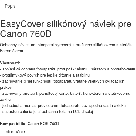
Popis
EasyCover silikónový návlek pre
Canon 760D
Ochranný návlek na fotoaparát vyrobený z pružného silikónového materiálu.
Farba: čierna
Vlastnosti:
- spoľahlivá ochrana fotoaparátu proti poškriabaniu, nárazom a opotrebovaniu
- protišmykový povrch pre lepšie držanie a stabilitu
- zachovanie plnej funkčnosti fotoaparátu vrátane všetkých ovládacích
prvkov
- zachovaný prístup k pamäťovej karte, batérii, konektorom a statívovému
závitu
- jednoduchá montáž prevlečením fotoaparátu cez spodnú časť návleku
- súčasťou balenia je aj ochranná fólia na LCD displej
Kompatibilita:
Canon EOS 760D
Informácie