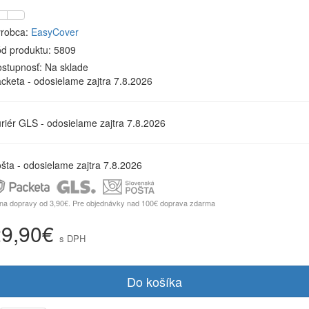
robca:
EasyCover
d produktu: 5809
stupnosť:
Na sklade
cketa - odosielame zajtra 7.8.2026
riér GLS - odosielame zajtra 7.8.2026
šta - odosielame zajtra 7.8.2026
na dopravy od 3,90€. Pre objednávky nad 100€ doprava zdarma
29,90€
s DPH
Do košíka