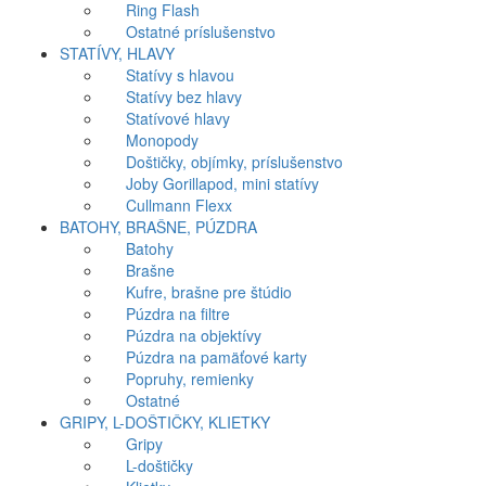
Ring Flash
Ostatné príslušenstvo
STATÍVY, HLAVY
Statívy s hlavou
Statívy bez hlavy
Statívové hlavy
Monopody
Doštičky, objímky, príslušenstvo
Joby Gorillapod, mini statívy
Cullmann Flexx
BATOHY, BRAŠNE, PÚZDRA
Batohy
Brašne
Kufre, brašne pre štúdio
Púzdra na filtre
Púzdra na objektívy
Púzdra na pamäťové karty
Popruhy, remienky
Ostatné
GRIPY, L-DOŠTIČKY, KLIETKY
Gripy
L-doštičky