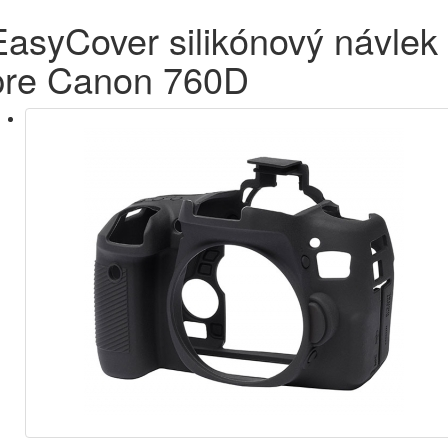
EasyCover silikónový návlek
pre Canon 760D