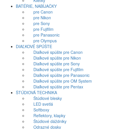
Klietky
BATÉRIE, NABÍJAČKY
pre Canon
pre Nikon
pre Sony
pre Fujifilm
pre Panasonic
pre Olympus
DIAĽKOVÉ SPÚŠTE
Diaľkové spúšte pre Canon
Diaľkové spúšte pre Nikon
Diaľkové spúšte pre Sony
Diaľkové spúšte pre Fujifilm
Diaľkové spúšte pre Panasonic
Diaľkové spúšte pre OM System
Diaľkové spúšte pre Pentax
ŠTÚDIOVÁ TECHNIKA
Štúdiové blesky
LED svetlá
Softboxy
Reflektory, klapky
Štúdiové dáždniky
Odrazné dosky