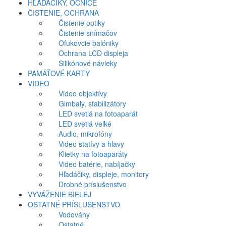
HĽADÁČIKY, OČNICE
ČISTENIE, OCHRANA
Čistenie optiky
Čistenie snímačov
Ofukovcie balóniky
Ochrana LCD displeja
Silikónové návleky
PAMÄŤOVÉ KARTY
VIDEO
Video objektívy
Gimbaly, stabilizátory
LED svetlá na fotoaparát
LED svetlá veľké
Audio, mikrofóny
Video statívy a hlavy
Klietky na fotoaparáty
Video batérie, nabíjačky
Hľadáčiky, displeje, monitory
Drobné príslušenstvo
VYVÁŽENIE BIELEJ
OSTATNÉ PRÍSLUŠENSTVO
Vodováhy
Ostatné