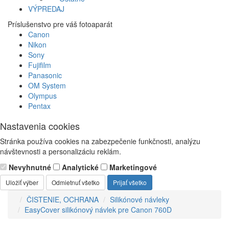
VÝPREDAJ
Príslušenstvo pre váš fotoaparát
Canon
Nikon
Sony
Fujifilm
Panasonic
OM System
Olympus
Pentax
Nastavenia cookies
Stránka používa cookies na zabezpečenie funkčnosti, analýzu
návštevnosti a personalizáciu reklám.
Nevyhnutné
Analytické
Marketingové
Uložiť výber
Odmietnuť všetko
Prijať všetko
ČISTENIE, OCHRANA
Silikónové návleky
EasyCover silikónový návlek pre Canon 760D