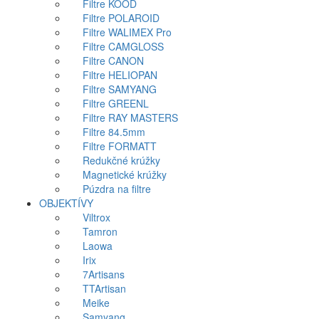
Filtre KOOD
Filtre POLAROID
Filtre WALIMEX Pro
Filtre CAMGLOSS
Filtre CANON
Filtre HELIOPAN
Filtre SAMYANG
Filtre GREENL
Filtre RAY MASTERS
Filtre 84.5mm
Filtre FORMATT
Redukčné krúžky
Magnetické krúžky
Púzdra na filtre
OBJEKTÍVY
Viltrox
Tamron
Laowa
Irix
7Artisans
TTArtisan
Meike
Samyang