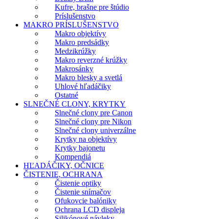
Kufre, brašne pre štúdio
Príslušenstvo
MAKRO PRÍSLUŠENSTVO
Makro objektívy
Makro predsádky
Medzikrúžky
Makro reverzné krúžky
Makrosánky
Makro blesky a svetlá
Uhlové hľadáčiky
Ostatné
SLNEČNÉ CLONY, KRYTKY
Slnečné clony pre Canon
Slnečné clony pre Nikon
Slnečné clony univerzálne
Krytky na objektívy
Krytky bajonetu
Kompendiá
HĽADÁČIKY, OČNICE
ČISTENIE, OCHRANA
Čistenie optiky
Čistenie snímačov
Ofukovcie balóniky
Ochrana LCD displeja
Silikónové návleky