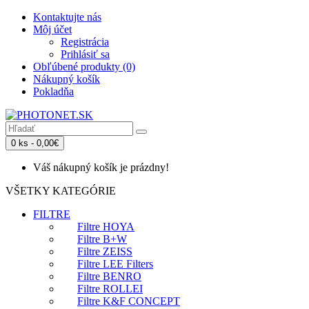
Kontaktujte nás
Môj účet
Registrácia
Prihlásiť sa
Obľúbené produkty (0)
Nákupný košík
Pokladňa
0 ks - 0,00€
Váš nákupný košík je prázdny!
VŠETKY KATEGÓRIE
FILTRE
Filtre HOYA
Filtre B+W
Filtre ZEISS
Filtre LEE Filters
Filtre BENRO
Filtre ROLLEI
Filtre K&F CONCEPT