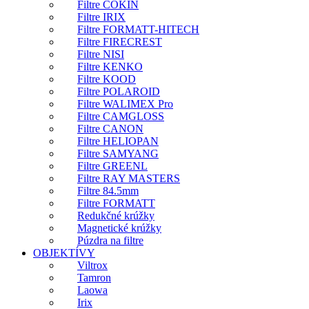
Filtre COKIN
Filtre IRIX
Filtre FORMATT-HITECH
Filtre FIRECREST
Filtre NISI
Filtre KENKO
Filtre KOOD
Filtre POLAROID
Filtre WALIMEX Pro
Filtre CAMGLOSS
Filtre CANON
Filtre HELIOPAN
Filtre SAMYANG
Filtre GREENL
Filtre RAY MASTERS
Filtre 84.5mm
Filtre FORMATT
Redukčné krúžky
Magnetické krúžky
Púzdra na filtre
OBJEKTÍVY
Viltrox
Tamron
Laowa
Irix