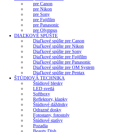
pre Canon
pre Nikon
pre Sony
pre Fujifilm
pre Panasonic
pre Olympus
DIAĽKOVÉ SPÚŠTE
Diaľkové spúšte pre Canon
Diaľkové spúšte pre Nikon
Diaľkové spúšte pre Sony
Diaľkové spúšte pre Fujifilm
Diaľkové spúšte pre Panasonic
Diaľkové spúšte pre OM System
Diaľkové spúšte pre Pentax
ŠTÚDIOVÁ TECHNIKA
Štúdiové blesky
LED svetlá
Softboxy
Reflektory, klapky
Štúdiové dáždniky
Odrazné dosky
Fotostany, fotostoly
Štúdiové statívy
Pozadia
Beauty Dish