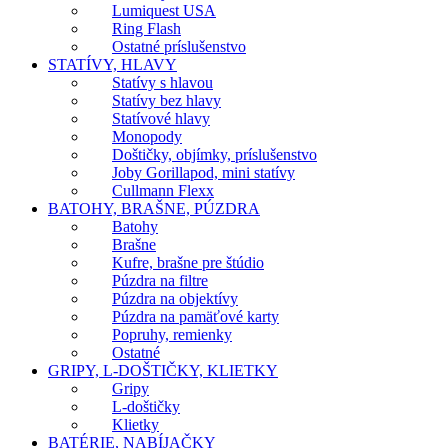
Lumiquest USA
Ring Flash
Ostatné príslušenstvo
STATÍVY, HLAVY
Statívy s hlavou
Statívy bez hlavy
Statívové hlavy
Monopody
Doštičky, objímky, príslušenstvo
Joby Gorillapod, mini statívy
Cullmann Flexx
BATOHY, BRAŠNE, PÚZDRA
Batohy
Brašne
Kufre, brašne pre štúdio
Púzdra na filtre
Púzdra na objektívy
Púzdra na pamäťové karty
Popruhy, remienky
Ostatné
GRIPY, L-DOŠTIČKY, KLIETKY
Gripy
L-doštičky
Klietky
BATÉRIE, NABÍJAČKY