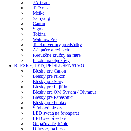
7Artisans
TTArtisan
Meike
Samyang
Canon
Sigma
Tokina
Walimex Pro
Telekonvertory, predsádky
Adaptéry a redukcie
Redukčné krúžky na filtre
Púzdra na objektívy
BLESKY, LED, PRÍSLUŠENSTVO
Blesky pre Canon
Blesky pre Nikon
Blesky pre Sony
Blesky pre Fujifilm
Blesky pre OM System / Olympus
Blesky pre Panasonic
Blesky pre Pentax
Štúdiové blesky
LED svetlá na fotoaparát
LED svetlá veľké
Odpaľovače, káble
Difúzory na blesk