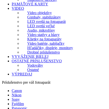
PAMÄŤOVÉ KARTY
VIDEO
Video objektívy
Gimbaly, stabilizátory
LED svetlá na fotoaparát
LED svetlá veľké
Audio, mikrofóny
Video statívy a hlavy
Klietky na fotoaparáty
Video batérie, nabíjačky
Hľadáčiky, displeje, monitory
Drobné príslušenstvo
VYVÁŽENIE BIELEJ
OSTATNÉ PRÍSLUŠENSTVO
Vodováhy
Ostatné
VÝPREDAJ
Príslušenstvo pre váš fotoaparát
Canon
Nikon
Sony
Fujifilm
Panasonic