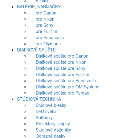
Klietky
BATÉRIE, NABÍJAČKY
pre Canon
pre Nikon
pre Sony
pre Fujifilm
pre Panasonic
pre Olympus
DIAĽKOVÉ SPÚŠTE
Diaľkové spúšte pre Canon
Diaľkové spúšte pre Nikon
Diaľkové spúšte pre Sony
Diaľkové spúšte pre Fujifilm
Diaľkové spúšte pre Panasonic
Diaľkové spúšte pre OM System
Diaľkové spúšte pre Pentax
ŠTÚDIOVÁ TECHNIKA
Štúdiové blesky
LED svetlá
Softboxy
Reflektory, klapky
Štúdiové dáždniky
Odrazné dosky