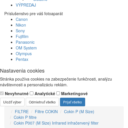
VÝPREDAJ
Príslušenstvo pre váš fotoaparát
Canon
Nikon
Sony
Fujifilm
Panasonic
OM System
Olympus
Pentax
Nastavenia cookies
Stránka používa cookies na zabezpečenie funkčnosti, analýzu
návštevnosti a personalizáciu reklám.
Nevyhnutné
Analytické
Marketingové
Uložiť výber
Odmietnuť všetko
Prijať všetko
FILTRE
Filtre COKIN
Cokin P (M Size)
Cokin P filtre
Cokin P007 (M Size) Infrared infračervený filter