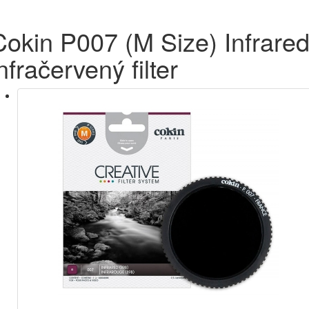
Cokin P007 (M Size) Infrare
nfračervený filter