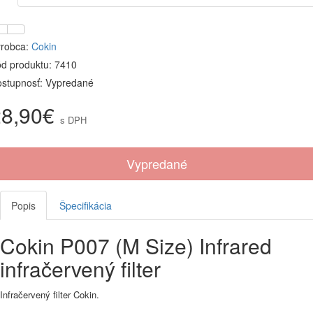
robca:
Cokin
d produktu: 7410
stupnosť: Vypredané
28,90€
s DPH
Vypredané
Popis
Špecifikácia
Cokin P007 (M Size) Infrared
infračervený filter
Infračervený filter Cokin.