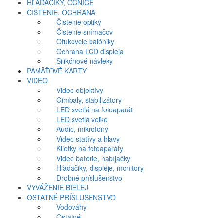
HĽADÁČIKY, OČNICE
ČISTENIE, OCHRANA
Čistenie optiky
Čistenie snímačov
Ofukovcie balóniky
Ochrana LCD displeja
Silikónové návleky
PAMÄŤOVÉ KARTY
VIDEO
Video objektívy
Gimbaly, stabilizátory
LED svetlá na fotoaparát
LED svetlá veľké
Audio, mikrofóny
Video statívy a hlavy
Klietky na fotoaparáty
Video batérie, nabíjačky
Hľadáčiky, displeje, monitory
Drobné príslušenstvo
VYVÁŽENIE BIELEJ
OSTATNÉ PRÍSLUŠENSTVO
Vodováhy
Ostatné