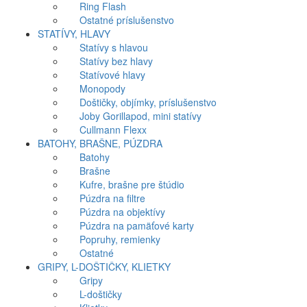
Ring Flash
Ostatné príslušenstvo
STATÍVY, HLAVY
Statívy s hlavou
Statívy bez hlavy
Statívové hlavy
Monopody
Doštičky, objímky, príslušenstvo
Joby Gorillapod, mini statívy
Cullmann Flexx
BATOHY, BRAŠNE, PÚZDRA
Batohy
Brašne
Kufre, brašne pre štúdio
Púzdra na filtre
Púzdra na objektívy
Púzdra na pamäťové karty
Popruhy, remienky
Ostatné
GRIPY, L-DOŠTIČKY, KLIETKY
Gripy
L-doštičky