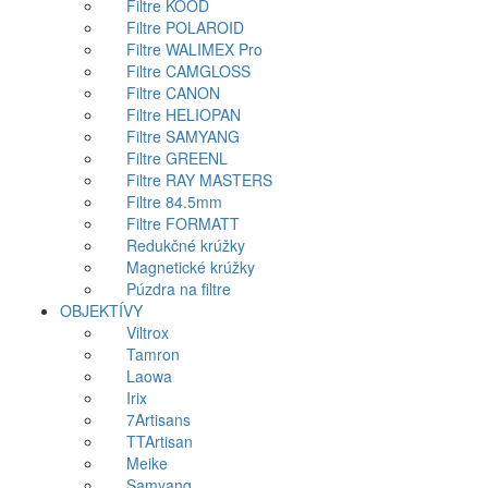
Filtre KOOD
Filtre POLAROID
Filtre WALIMEX Pro
Filtre CAMGLOSS
Filtre CANON
Filtre HELIOPAN
Filtre SAMYANG
Filtre GREENL
Filtre RAY MASTERS
Filtre 84.5mm
Filtre FORMATT
Redukčné krúžky
Magnetické krúžky
Púzdra na filtre
OBJEKTÍVY
Viltrox
Tamron
Laowa
Irix
7Artisans
TTArtisan
Meike
Samyang