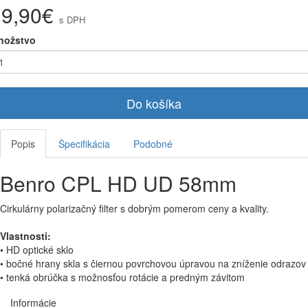
19,90€
s DPH
nožstvo
Do košíka
Popis
Špecifikácia
Podobné
Benro CPL HD UD 58mm
Cirkulárny polarizačný filter s dobrým pomerom ceny a kvality.
Vlastnosti:
• HD optické sklo
• bočné hrany skla s čiernou povrchovou úpravou na zníženie odrazov
• tenká obrúčka s možnosťou rotácie a predným závitom
Informácie