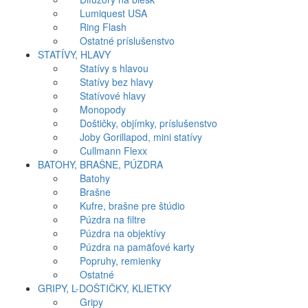
Lumiquest USA
Ring Flash
Ostatné príslušenstvo
STATÍVY, HLAVY
Statívy s hlavou
Statívy bez hlavy
Statívové hlavy
Monopody
Doštičky, objímky, príslušenstvo
Joby Gorillapod, mini statívy
Cullmann Flexx
BATOHY, BRAŠNE, PÚZDRA
Batohy
Brašne
Kufre, brašne pre štúdio
Púzdra na filtre
Púzdra na objektívy
Púzdra na pamäťové karty
Popruhy, remienky
Ostatné
GRIPY, L-DOŠTIČKY, KLIETKY
Gripy