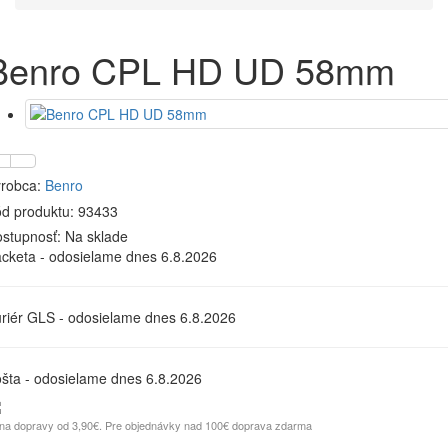
Benro CPL HD UD 58mm
robca:
Benro
d produktu: 93433
stupnosť:
Na sklade
cketa - odosielame dnes 6.8.2026
riér GLS - odosielame dnes 6.8.2026
šta - odosielame dnes 6.8.2026
na dopravy od 3,90€. Pre objednávky nad 100€ doprava zdarma