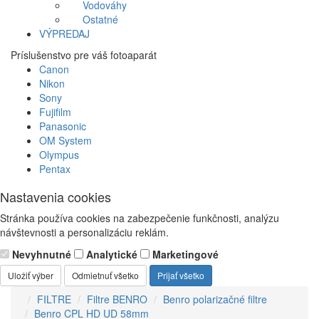
Vodováhy
Ostatné
VÝPREDAJ
Príslušenstvo pre váš fotoaparát
Canon
Nikon
Sony
Fujifilm
Panasonic
OM System
Olympus
Pentax
Nastavenia cookies
Stránka používa cookies na zabezpečenie funkčnosti, analýzu
návštevnosti a personalizáciu reklám.
Nevyhnutné
Analytické
Marketingové
Uložiť výber
Odmietnuť všetko
Prijať všetko
FILTRE
Filtre BENRO
Benro polarizačné filtre
Benro CPL HD UD 58mm