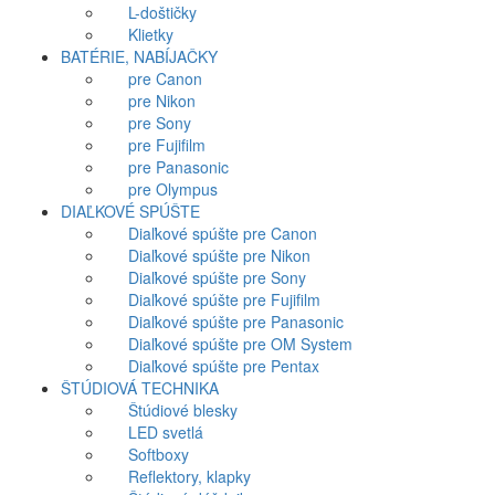
L-doštičky
Klietky
BATÉRIE, NABÍJAČKY
pre Canon
pre Nikon
pre Sony
pre Fujifilm
pre Panasonic
pre Olympus
DIAĽKOVÉ SPÚŠTE
Diaľkové spúšte pre Canon
Diaľkové spúšte pre Nikon
Diaľkové spúšte pre Sony
Diaľkové spúšte pre Fujifilm
Diaľkové spúšte pre Panasonic
Diaľkové spúšte pre OM System
Diaľkové spúšte pre Pentax
ŠTÚDIOVÁ TECHNIKA
Štúdiové blesky
LED svetlá
Softboxy
Reflektory, klapky