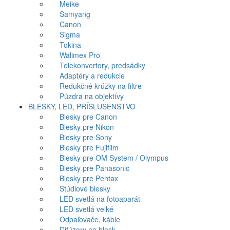
Meike
Samyang
Canon
Sigma
Tokina
Walimex Pro
Telekonvertory, predsádky
Adaptéry a redukcie
Redukčné krúžky na filtre
Púzdra na objektívy
BLESKY, LED, PRÍSLUŠENSTVO
Blesky pre Canon
Blesky pre Nikon
Blesky pre Sony
Blesky pre Fujifilm
Blesky pre OM System / Olympus
Blesky pre Panasonic
Blesky pre Pentax
Štúdiové blesky
LED svetlá na fotoaparát
LED svetlá veľké
Odpaľovače, káble
Difúzory na blesk