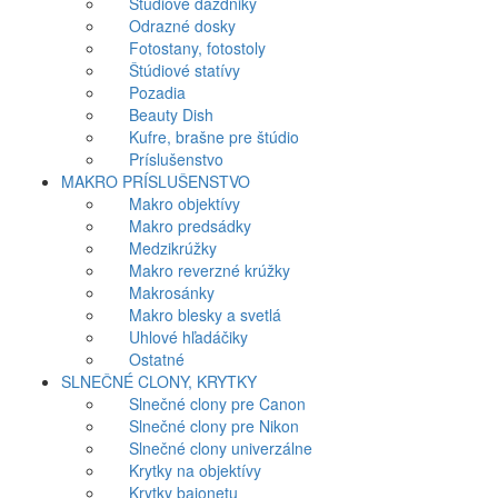
Štúdiové dáždniky
Odrazné dosky
Fotostany, fotostoly
Štúdiové statívy
Pozadia
Beauty Dish
Kufre, brašne pre štúdio
Príslušenstvo
MAKRO PRÍSLUŠENSTVO
Makro objektívy
Makro predsádky
Medzikrúžky
Makro reverzné krúžky
Makrosánky
Makro blesky a svetlá
Uhlové hľadáčiky
Ostatné
SLNEČNÉ CLONY, KRYTKY
Slnečné clony pre Canon
Slnečné clony pre Nikon
Slnečné clony univerzálne
Krytky na objektívy
Krytky bajonetu