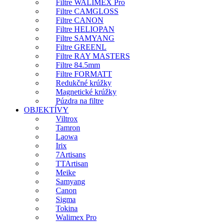
Filtre WALIMEX Pro
Filtre CAMGLOSS
Filtre CANON
Filtre HELIOPAN
Filtre SAMYANG
Filtre GREENL
Filtre RAY MASTERS
Filtre 84.5mm
Filtre FORMATT
Redukčné krúžky
Magnetické krúžky
Púzdra na filtre
OBJEKTÍVY
Viltrox
Tamron
Laowa
Irix
7Artisans
TTArtisan
Meike
Samyang
Canon
Sigma
Tokina
Walimex Pro