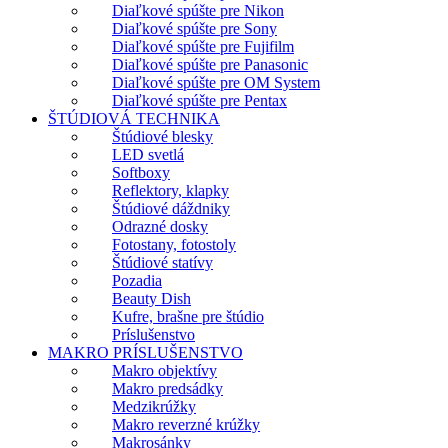
Diaľkové spúšte pre Nikon
Diaľkové spúšte pre Sony
Diaľkové spúšte pre Fujifilm
Diaľkové spúšte pre Panasonic
Diaľkové spúšte pre OM System
Diaľkové spúšte pre Pentax
ŠTÚDIOVÁ TECHNIKA
Štúdiové blesky
LED svetlá
Softboxy
Reflektory, klapky
Štúdiové dáždniky
Odrazné dosky
Fotostany, fotostoly
Štúdiové statívy
Pozadia
Beauty Dish
Kufre, brašne pre štúdio
Príslušenstvo
MAKRO PRÍSLUŠENSTVO
Makro objektívy
Makro predsádky
Medzikrúžky
Makro reverzné krúžky
Makrosánky