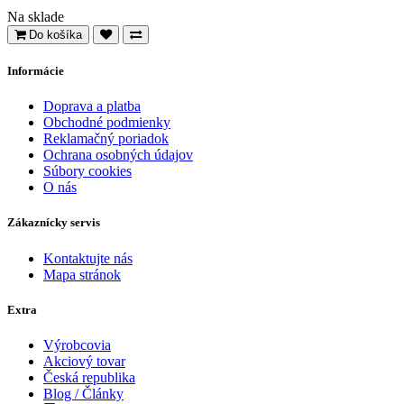
Na sklade
Do košíka
Informácie
Doprava a platba
Obchodné podmienky
Reklamačný poriadok
Ochrana osobných údajov
Súbory cookies
O nás
Zákaznícky servis
Kontaktujte nás
Mapa stránok
Extra
Výrobcovia
Akciový tovar
Česká republika
Blog / Články