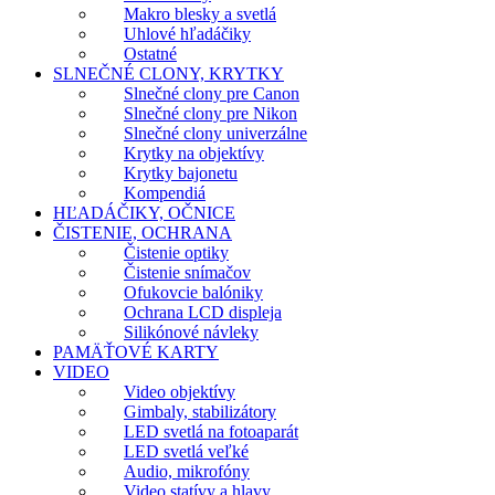
Makro blesky a svetlá
Uhlové hľadáčiky
Ostatné
SLNEČNÉ CLONY, KRYTKY
Slnečné clony pre Canon
Slnečné clony pre Nikon
Slnečné clony univerzálne
Krytky na objektívy
Krytky bajonetu
Kompendiá
HĽADÁČIKY, OČNICE
ČISTENIE, OCHRANA
Čistenie optiky
Čistenie snímačov
Ofukovcie balóniky
Ochrana LCD displeja
Silikónové návleky
PAMÄŤOVÉ KARTY
VIDEO
Video objektívy
Gimbaly, stabilizátory
LED svetlá na fotoaparát
LED svetlá veľké
Audio, mikrofóny
Video statívy a hlavy