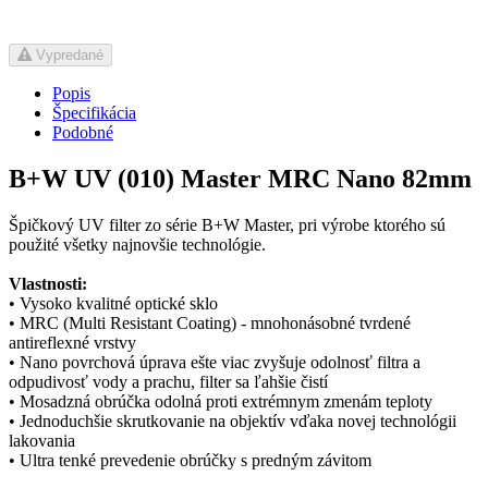
Vypredané
Popis
Špecifikácia
Podobné
B+W UV (010) Master MRC Nano 82mm
Špičkový UV filter zo série B+W Master, pri výrobe ktorého sú
použité všetky najnovšie technológie.
Vlastnosti:
• Vysoko kvalitné optické sklo
• MRC (Multi Resistant Coating) - mnohonásobné tvrdené
antireflexné vrstvy
• Nano povrchová úprava ešte viac zvyšuje odolnosť filtra a
odpudivosť vody a prachu, filter sa ľahšie čistí
• Mosadzná obrúčka odolná proti extrémnym zmenám teploty
• Jednoduchšie skrutkovanie na objektív vďaka novej technológii
lakovania
• Ultra tenké prevedenie obrúčky s predným závitom