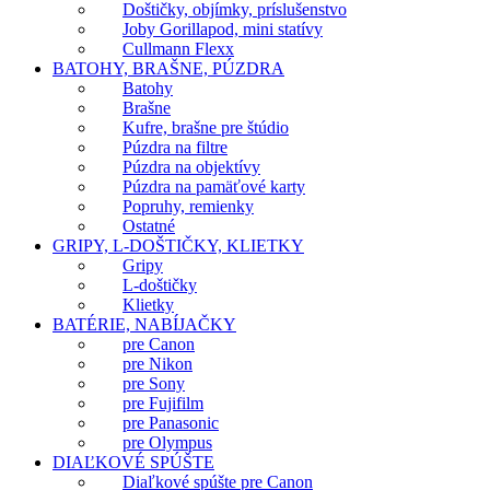
Doštičky, objímky, príslušenstvo
Joby Gorillapod, mini statívy
Cullmann Flexx
BATOHY, BRAŠNE, PÚZDRA
Batohy
Brašne
Kufre, brašne pre štúdio
Púzdra na filtre
Púzdra na objektívy
Púzdra na pamäťové karty
Popruhy, remienky
Ostatné
GRIPY, L-DOŠTIČKY, KLIETKY
Gripy
L-doštičky
Klietky
BATÉRIE, NABÍJAČKY
pre Canon
pre Nikon
pre Sony
pre Fujifilm
pre Panasonic
pre Olympus
DIAĽKOVÉ SPÚŠTE
Diaľkové spúšte pre Canon