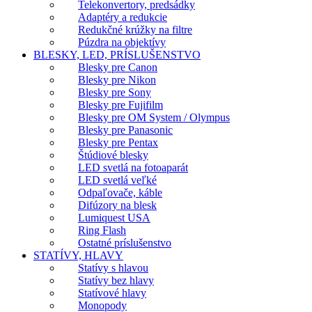
Telekonvertory, predsádky
Adaptéry a redukcie
Redukčné krúžky na filtre
Púzdra na objektívy
BLESKY, LED, PRÍSLUŠENSTVO
Blesky pre Canon
Blesky pre Nikon
Blesky pre Sony
Blesky pre Fujifilm
Blesky pre OM System / Olympus
Blesky pre Panasonic
Blesky pre Pentax
Štúdiové blesky
LED svetlá na fotoaparát
LED svetlá veľké
Odpaľovače, káble
Difúzory na blesk
Lumiquest USA
Ring Flash
Ostatné príslušenstvo
STATÍVY, HLAVY
Statívy s hlavou
Statívy bez hlavy
Statívové hlavy
Monopody