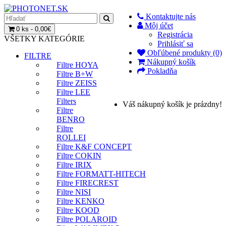
Kontaktujte nás
Môj účet
0 ks - 0,00€
Registrácia
VŠETKY KATEGÓRIE
Prihlásiť sa
Obľúbené produkty (0)
FILTRE
Nákupný košík
Filtre HOYA
Pokladňa
Filtre B+W
Filtre ZEISS
Filtre LEE
Filters
Váš nákupný košík je prázdny!
Filtre
BENRO
Filtre
ROLLEI
Filtre K&F CONCEPT
Filtre COKIN
Filtre IRIX
Filtre FORMATT-HITECH
Filtre FIRECREST
Filtre NISI
Filtre KENKO
Filtre KOOD
Filtre POLAROID