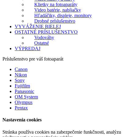
Klietky na fotoaparáty
Video batérie, nabíjačky
Hľadáčiky, displeje, monitory
Drobné príslušenstvo
VYVÁŽENIE BIELEJ
OSTATNÉ PRÍSLUŠENSTVO
Vodováhy
Ostatné
VÝPREDAJ
Príslušenstvo pre váš fotoaparát
Canon
Nikon
Sony
Fujifilm
Panasonic
OM System
Olympus
Pentax
Nastavenia cookies
Stránka používa cookies na zabezpečenie funkčnosti, analýzu