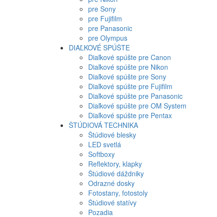
pre Sony
pre Fujifilm
pre Panasonic
pre Olympus
DIAĽKOVÉ SPÚŠTE
Diaľkové spúšte pre Canon
Diaľkové spúšte pre Nikon
Diaľkové spúšte pre Sony
Diaľkové spúšte pre Fujifilm
Diaľkové spúšte pre Panasonic
Diaľkové spúšte pre OM System
Diaľkové spúšte pre Pentax
ŠTÚDIOVÁ TECHNIKA
Štúdiové blesky
LED svetlá
Softboxy
Reflektory, klapky
Štúdiové dáždniky
Odrazné dosky
Fotostany, fotostoly
Štúdiové statívy
Pozadia