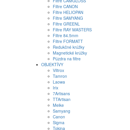
Filtre CAMGLOSS
Filtre CANON
Filtre HELIOPAN
Filtre SAMYANG
Filtre GREENL
Filtre RAY MASTERS
Filtre 84.5mm
Filtre FORMATT
Redukčné krúžky
Magnetické krúžky
Púzdra na filtre
OBJEKTÍVY
Viltrox
Tamron
Laowa
Irix
7Artisans
TTArtisan
Meike
Samyang
Canon
Sigma
Tokina