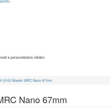
parátu
osti a personalizáciu reklám.
V (010) Master MRC Nano 67mm
 MRC Nano 67mm