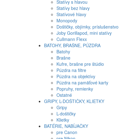
Statívy s hlavou
Statívy bez hlavy
Statívové hlavy
Monopody
Doštičky, objímky, príslušenstvo
Joby Gorillapod, mini statívy
Cullmann Flexx
BATOHY, BRAŠNE, PÚZDRA
Batohy
Brašne
Kufre, brašne pre štúdio
Púzdra na filtre
Púzdra na objektívy
Púzdra na pamäťové karty
Popruhy, remienky
Ostatné
GRIPY, L-DOŠTIČKY, KLIETKY
Gripy
L-doštičky
Klietky
BATÉRIE, NABÍJAČKY
pre Canon
pre Nikon