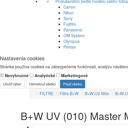
Príslušenstvo podľa modelu vášho fotoa
Canon
Nikon
Sony
Fujifilm
Panasonic
OM System
Olympus
Pentax
Nastavenia cookies
Stránka používa cookies na zabezpečenie funkčnosti, analýzu návštevn
Nevyhnutné
Analytické
Marketingové
Uložiť výber
Odmietnuť všetko
Prijať všetko
FILTRE
Filtre B+W
B+W UV filtre
B+W U
B+W UV (010) Master