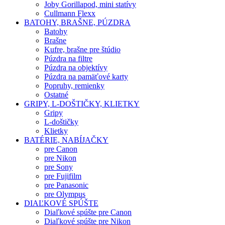
Joby Gorillapod, mini statívy
Cullmann Flexx
BATOHY, BRAŠNE, PÚZDRA
Batohy
Brašne
Kufre, brašne pre štúdio
Púzdra na filtre
Púzdra na objektívy
Púzdra na pamäťové karty
Popruhy, remienky
Ostatné
GRIPY, L-DOŠTIČKY, KLIETKY
Gripy
L-doštičky
Klietky
BATÉRIE, NABÍJAČKY
pre Canon
pre Nikon
pre Sony
pre Fujifilm
pre Panasonic
pre Olympus
DIAĽKOVÉ SPÚŠTE
Diaľkové spúšte pre Canon
Diaľkové spúšte pre Nikon