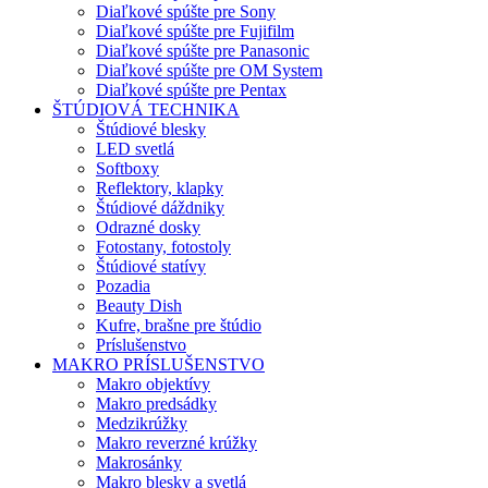
Diaľkové spúšte pre Sony
Diaľkové spúšte pre Fujifilm
Diaľkové spúšte pre Panasonic
Diaľkové spúšte pre OM System
Diaľkové spúšte pre Pentax
ŠTÚDIOVÁ TECHNIKA
Štúdiové blesky
LED svetlá
Softboxy
Reflektory, klapky
Štúdiové dáždniky
Odrazné dosky
Fotostany, fotostoly
Štúdiové statívy
Pozadia
Beauty Dish
Kufre, brašne pre štúdio
Príslušenstvo
MAKRO PRÍSLUŠENSTVO
Makro objektívy
Makro predsádky
Medzikrúžky
Makro reverzné krúžky
Makrosánky
Makro blesky a svetlá