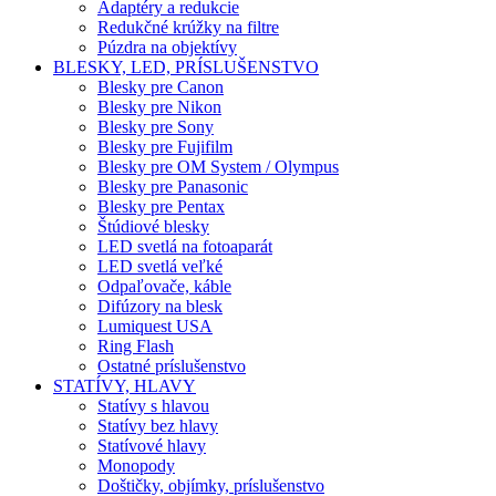
Adaptéry a redukcie
Redukčné krúžky na filtre
Púzdra na objektívy
BLESKY, LED, PRÍSLUŠENSTVO
Blesky pre Canon
Blesky pre Nikon
Blesky pre Sony
Blesky pre Fujifilm
Blesky pre OM System / Olympus
Blesky pre Panasonic
Blesky pre Pentax
Štúdiové blesky
LED svetlá na fotoaparát
LED svetlá veľké
Odpaľovače, káble
Difúzory na blesk
Lumiquest USA
Ring Flash
Ostatné príslušenstvo
STATÍVY, HLAVY
Statívy s hlavou
Statívy bez hlavy
Statívové hlavy
Monopody
Doštičky, objímky, príslušenstvo