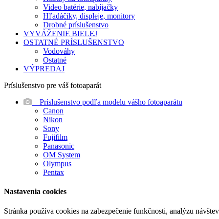
Video batérie, nabíjačky
Hľadáčiky, displeje, monitory
Drobné príslušenstvo
VYVÁŽENIE BIELEJ
OSTATNÉ PRÍSLUŠENSTVO
Vodováhy
Ostatné
VÝPREDAJ
Príslušenstvo pre váš fotoaparát
Príslušenstvo podľa modelu vášho fotoaparátu
Canon
Nikon
Sony
Fujifilm
Panasonic
OM System
Olympus
Pentax
Nastavenia cookies
Stránka používa cookies na zabezpečenie funkčnosti, analýzu návštevn