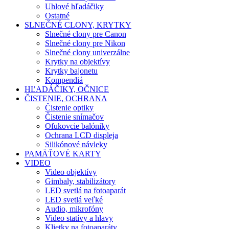
Uhlové hľadáčiky
Ostatné
SLNEČNÉ CLONY, KRYTKY
Slnečné clony pre Canon
Slnečné clony pre Nikon
Slnečné clony univerzálne
Krytky na objektívy
Krytky bajonetu
Kompendiá
HĽADÁČIKY, OČNICE
ČISTENIE, OCHRANA
Čistenie optiky
Čistenie snímačov
Ofukovcie balóniky
Ochrana LCD displeja
Silikónové návleky
PAMÄŤOVÉ KARTY
VIDEO
Video objektívy
Gimbaly, stabilizátory
LED svetlá na fotoaparát
LED svetlá veľké
Audio, mikrofóny
Video statívy a hlavy
Klietky na fotoaparáty