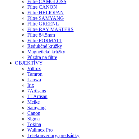
Filtre CAMGLOSS
Filtre CANON
Filtre HELIOPAN
Filtre SAMYANG
Filtre GREENL
Filtre RAY MASTERS
Filtre 84.5mm
Filtre FORMATT
Redukčné krúžky
Magnetické krúžky
Púzdra na filtre
OBJEKTÍVY
Viltrox
Tamron
Laowa
Irix
7Artisans
TTArtisan
Meike
Samyang
Canon
Sigma
Tokina
Walimex Pro
Telekonvertory, predsádky